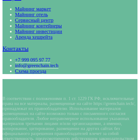
Майнинг маркет
Майнинг отель
Сервисный центр
Майнинг контейнеры
Майнинг инвестиции
Аренда хешрейта
Контакты
+7 999 095 97 77
info@greenchain.tech
Схема проезда
В соответствии с положениями п. 1 ст. 1229 ГК РФ, исключительные
права на все материалы, размещенные на сайте https://greenchain.tech/,
принадлежат их правообладателю. Использование материалов
размещенных на сайте возможно только с письменного согласия
правообладателя. Любое неправомерное использование указанных
материалов третьими лицами и/или организациями, а именно,
копирование, цитирование, размещение на других сайтах без
официального разрешения правообладателей влечет за собой
ответственность, предусмотренную действующим законодательством