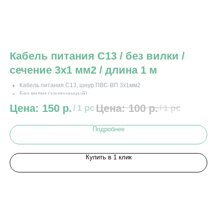
Кабель питания C13 / без вилки /
К
сечение 3x1 мм2 / длина 1 м
с
Кабель питания C13, шнур ПВС-ВП 3x1мм2
Без вилки (зачищенный)
16 Ампер 250 (220) Вольт
150
р.
100
р.
/
1 pc
/
1 pc
Состояние - новый
Длина - 1 метр
Подробнее
Минимальная партия - 100 штук
Купить в 1 клик