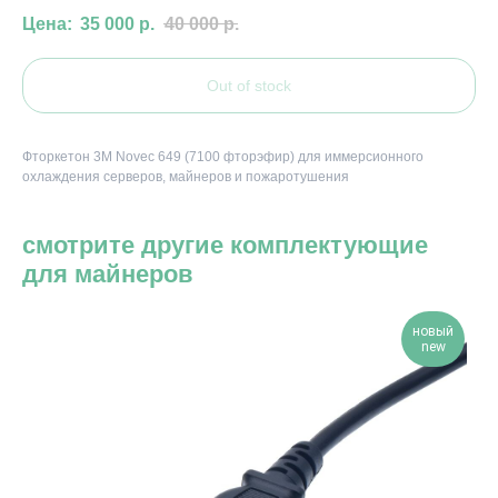
35 000
р.
40 000
р.
Out of stock
Фторкетон 3M Novec 649 (7100 фторэфир) для иммерсионного
охлаждения серверов, майнеров и пожаротушения
смотрите другие комплектующие
для майнеров
новый
new