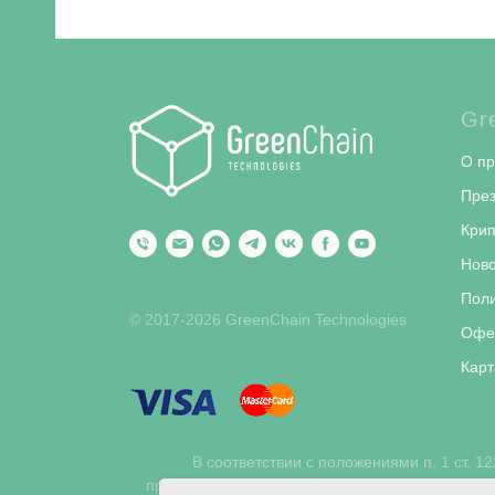
Gr
О пр
Пре
Крип
Ново
Поли
© 2017-2026 GreenChain Technologies
Офе
Карт
В соответствии с положениями п. 1 ст. 1
правообладателю. Использование материалов 