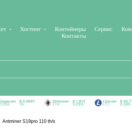
кет
Хостинг
Контейнеры
Сервис
Ком
Контакты
coin
$ 0.0697
Ethereum
$ 1,913
Litecoin
$ 45.77
E
1%
ETH
0.03%
LTC
0.39%
Antminer S19pro 110 th/s