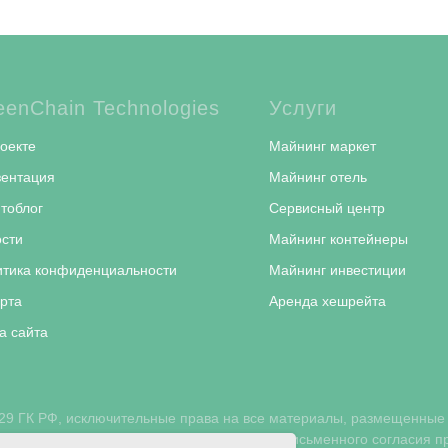
eenChain Technologies
Услуги
оекте
Майнинг маркет
зентация
Майнинг отель
тоблог
Сервисный центр
сти
Майнинг контейнеры
тика конфиденциальности
Майнинг инвестиции
рта
Аренда хешрейта
а сайта
229 ГК РФ, исключительные права на все материалы, размещенные на
размещенных на сайте возможно только с письменного согласия 