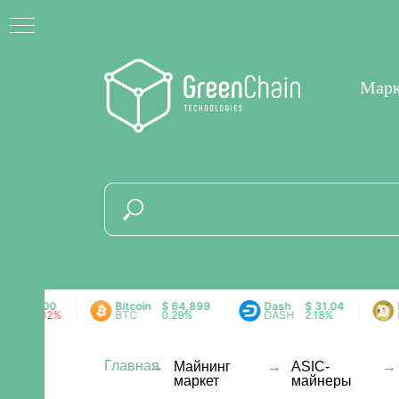
Мар
$ 1.00
Bitcoin
$ 64,899
Dash
$ 31.04
Doge
-0.02%
BTC
0.29%
DASH
2.18%
DOG
Главная
→
Майнинг
→
ASIC-
→
маркет
майнеры