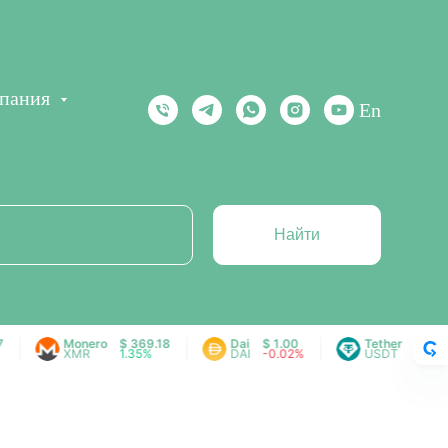
пания
En
Найти
Monero
$ 369.18
Dai
$ 1.00
Tether
$ 0.999
XMR
1.35%
DAI
-0.02%
USDT
0.02%