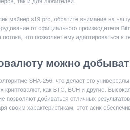
ров, так и для любителей.
асик майнер s19 pro, обратите внимание на на
орудование от официального производителя Bit
 потока, что позволяет ему адаптироваться к т
товалюту можно добыват
 алгоритме SHA-256, что делает его универсал
х криптовалют, как BTC, BCH и другие. Высока
ие позволяют добиваться отличных результатов
аря своим характеристикам, этот асик обеспечи