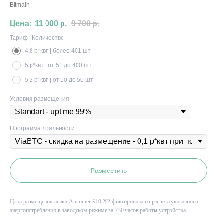
Bitmain
11 000
р.
9 700
р.
Тариф | Количество
4,8 р*квт | более 401 шт
5 р*квт | от 51 до 400 шт
5,2 р*квт | от 10 до 50 шт
Условия размещения
Программа лояльности
Разместить
Цена размещения асика
Antminer S19 XP
фиксирована из расчета указанного
энергопотребления в заводском режиме за 730 часов работы устройства