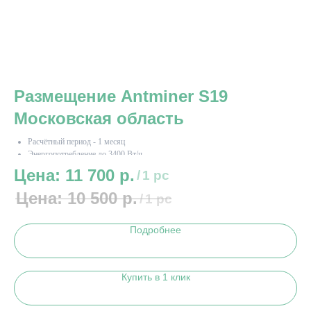
Размещение Antminer S19
Р
Московская область
5
Расчётный период - 1 месяц
📆 
Энергопотребление до 3400 Вт/ч
⚡ Э
11 700
р.
/
1 pc
10 500
р.
/
1 pc
Подробнее
Купить в 1 клик