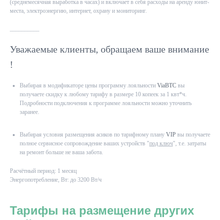
(среднемесячная выработка в часах) и включает в себя расходы на аренду юнит-
места, электроэнергию, интернет, охрану и мониторинг.
__________
Уважаемые клиенты, обращаем ваше внимание
!
Выбирая в модификаторе цены программу лояльности
ViaBTC
вы
получаете скидку к любому тарифу в размере 10 копеек за 1 квт*ч.
Подробности подключения к программе лояльности можно уточнить
заранее.
Выбирая условия размещения асиков по тарифному плану
VIP
вы получаете
полное сервисное сопровождение ваших устройств "
под ключ
", т.е. затраты
на ремонт больше не ваша забота.
Расчётный период: 1 месяц
Энергопотребление, Вт: до 3200 Вт/ч
Тарифы на размещение других