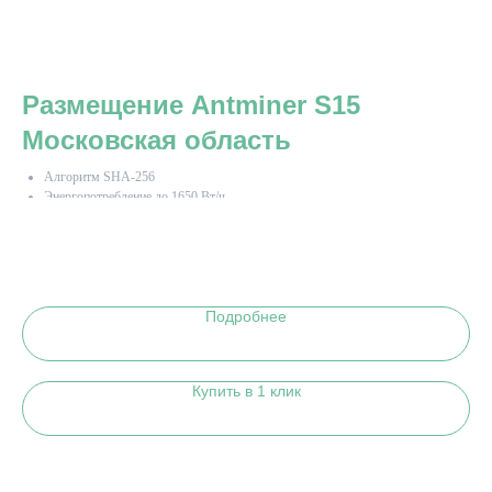
Размещение Antminer S15
Р
Московская область
М
Алгоритм SHA-256
Энергопотребление до 1650 Вт/ч
Подробнее
Купить в 1 клик