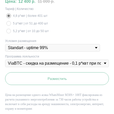
12 400
р.
11 000
р.
Тариф | Количество
4,8 р*квт | более 401 шт
5 р*квт | от 51 до 400 шт
5,2 р*квт | от 10 до 50 шт
Условия размещения
Программа лояльности
Разместить
Цена на размещение одного асика WhatsMiner M30S+ 100T фиксирована из
расчета указанного энергопотребления за 730 часов работы устройства и
включает в себя расходы на аренду машиноместа, электроэнергию, интернет,
охрану и мониторинг.