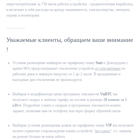
энергопотребления за 730 часов работы устройства - среднемесячная выработка,
и включает в себя расходы на аренду машиноместа, электроэнергию, интернет,
охрану и мониторинг.
__________
Уважаемые клиенты, обращаем ваше внимание
!
Условия размещение майнеров по тарифному плану
Start
в Домодедово с
uptime 96% предусматривает отключение устройств
от сети интернет
по
рабочим дням в пиковую нагрузку от 1 до 2 часов. В праздничные и
выходные дни отключения не производятся.
Выбирая в модификаторе цены программу лояльности
ViaBTC
вы
получаете скидку к любому тарифу на хостинг в размере
20 копеек за 1
кВтч
. Подробнее узнать о скидках и программах лояльности можно
заранее, позвонив нам по телефону или через форму обратной связи.
Выбирая условия размещения асиков по тарифному плану
VIP
вы получаете
полное сервисное сопровождение ваших устройств "
под ключ
", т.е. затраты
на ремонт больше не ваша забота.