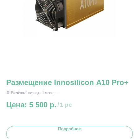
Размещение Innosilicon A10 Pro+
Р
М
📆 Расчётный период - 1 месяц
⚡ Энергопотребление до 1450 Вт*ч
5 500
р.
📆 
/
1 pc
⚡ Э
Подробнее