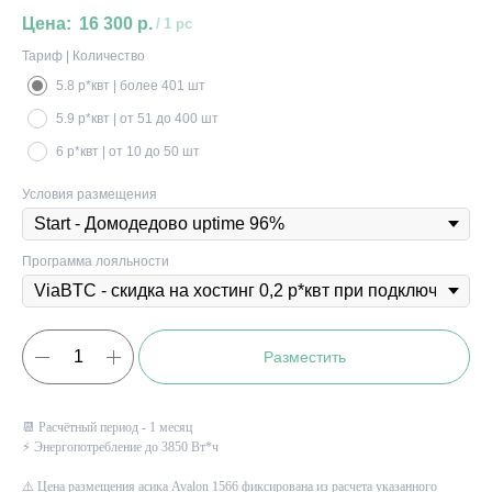
16 300
р.
/
1 pc
Тариф | Количество
5.8 р*квт | более 401 шт
5.9 р*квт | от 51 до 400 шт
6 р*квт | от 10 до 50 шт
Условия размещения
Программа лояльности
Разместить
📆 Расчётный период - 1 месяц
⚡ Энергопотребление до 3850 Вт*ч
⚠️ Цена размещения асика
Avalon 1566
фиксирована из расчета указанного