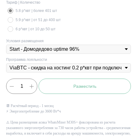
Тариф | Количество
5.8 р*квт | более 401 шт
5.9 р*квт | от 51 до 400 шт
6 р*квт | от 10 до 50 шт
Условия размещения
Программа лояльности
Разместить
📆 Расчётный период - 1 месяц
⚡ Энергопотребление до 3600 Вт*ч
⚠️ Цена размещения асика
WhatsMiner M30S+
фиксирована из расчета
указанного энергопотребления за 730 часов работы устройства - среднемесячная
выработка, и включает в себя расходы на аренду машиноместа, электроэнергию,