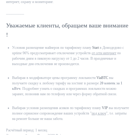
интернет, охрану и мониторинг.
__________
Уважаемые клиенты, обращаем ваше внимание
!
Условия размещение майнеров по тарифному плану
Start
в Домодедово с
uptime 96% предусматривает отключение устройств
от сети интернет
по
рабочим дням в пиковую нагрузку от 1 до 2 часов. В праздничные и
выходные дни отключения не производятся.
Выбирая в модификаторе цены программу лояльности
ViaBTC
вы
получаете скидку к любому тарифу на хостинг в размере
20 копеек за 1
кВтч
. Подробнее узнать о скидках и программах лояльности можно
заранее, позвонив нам по телефону или через форму обратной связи.
Выбирая условия размещения асиков по тарифному плану
VIP
вы получаете
полное сервисное сопровождение ваших устройств "
под ключ
", т.е. затраты
на ремонт больше не ваша забота.
Расчётный период: 1 месяц