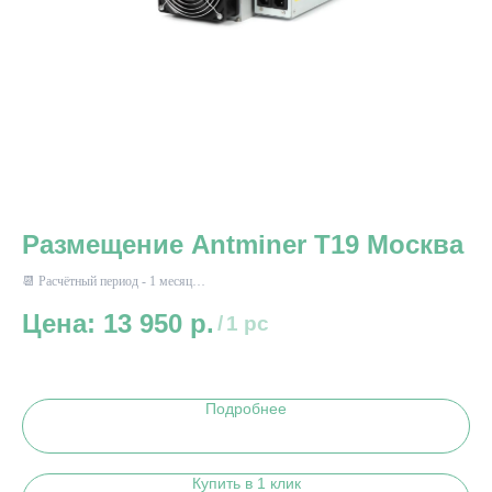
Размещение Antminer T19 Москва
Р
М
📆 Расчётный период - 1 месяц
⚡ Энергопотребление до 3300 Вт*ч
13 950
р.
📆 
/
1 pc
⚡ Э
Подробнее
Купить в 1 клик