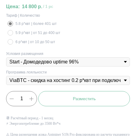
14 800
р.
/
1 pc
Тариф | Количество
5.8 р*квт | более 401 шт
5.9 р*квт | от 51 до 400 шт
6 р*квт | от 10 до 50 шт
Условия размещения
Программа лояльности
Разместить
📆 Расчётный период - 1 месяц
⚡ Энергопотребление до 3500 Вт*ч
⚠️ Цена размещения асика
Antminer S19j Pro
фиксирована из расчета указанного