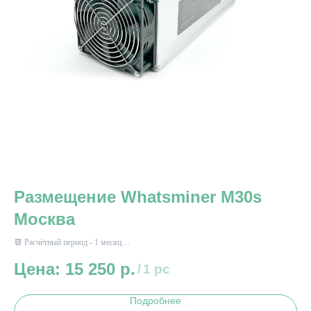
Размещение Whatsminer M30s
Р
Москва
📆 
⚡ Э
📆 Расчётный период - 1 месяц
⚡ Энергопотребление до 3600 Вт*ч
15 250
р.
/
1 pc
Подробнее