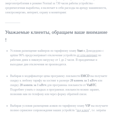
энергопотребления в режиме Normal за 730 часов работы устройства -
среднемесячная выработка, и включает в себя расходы на аренду машиноместа,
электроэнергию, интернет, охрану и мониторинг.
__________
Уважаемые клиенты, обращаем ваше внимание
!
Условия размещение майнеров по тарифному плану
Start
в Домодедово с
uptime 96% предусматривает отключение устройств
от сети интернет
по
рабочим дням в пиковую нагрузку от 1 до 2 часов. В праздничные и
выходные дни отключения не производятся.
Выбирая в модификаторе цены программу лояльности
EMCD
вы получаете
скидку к любому тарифу на хостинг в размере
20 копеек за 1 кВтч
или
скидку
20 копеек за 1 кВтч
для программы лояльности от
ViaBTC
.
Подробнее узнать о скидках и программах лояльности можно заранее,
позвонив нам по телефону или через форму обратной связи.
Выбирая условия размещения асиков по тарифному плану
VIP
вы получаете
полное сервисное сопровождение ваших устройств "
под ключ
", т.е. затраты