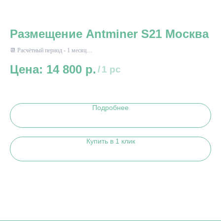
Размещение Antminer S21 Москва
Р
📆 Расчётный период - 1 месяц
📆 
⚡ Энергопотребление до 3500 Вт*ч
⚡ Э
14 800
р.
/
1 pc
Подробнее
Купить в 1 клик