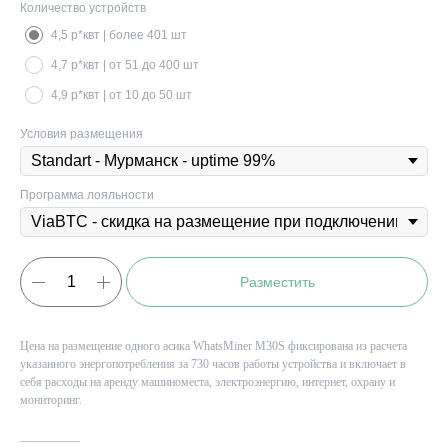
Количество устройств
4,5 р*квт | более 401 шт
4,7 р*квт | от 51 до 400 шт
4,9 р*квт | от 10 до 50 шт
Условия размещения
Программа лояльности
Разместить
Цена на размещение одного асика WhatsMiner M30S фиксирована из расчета
указанного энергопотребления за 730 часов работы устройства и включает в
себя расходы на аренду машиноместа, электроэнергию, интернет, охрану и
мониторинг.
__________