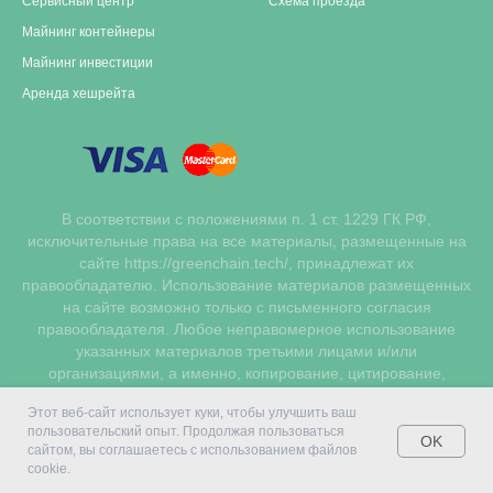
Сервисный центр
Схема проезда
Майнинг контейнеры
Майнинг инвестиции
Аренда хешрейта
В соответствии с положениями п. 1 ст. 1229 ГК РФ,
исключительные права на все материалы, размещенные на
сайте https://greenchain.tech/, принадлежат их
правообладателю. Использование материалов размещенных
на сайте возможно только с письменного согласия
правообладателя. Любое неправомерное использование
указанных материалов третьими лицами и/или
организациями, а именно, копирование, цитирование,
размещение на других сайтах без официального
Этот веб-сайт использует куки, чтобы улучшить ваш
разрешения правообладателей влечет за собой
пользовательский опыт. Продолжая пользоваться
ответственность, предусмотренную действующим
OK
сайтом, вы соглашаетесь с использованием файлов
законодательством РФ о защите исключительных прав и
cookie.
интеллектуальной собственности.