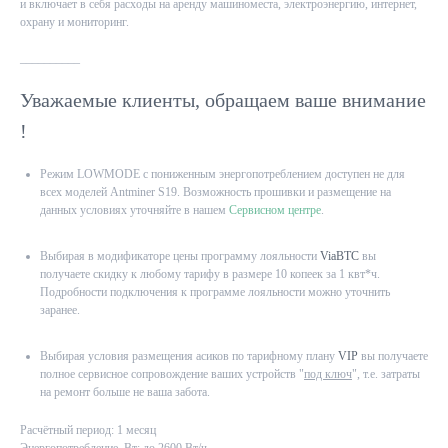
и включает в себя расходы на аренду машиноместа, электроэнергию, интернет,
охрану и мониторинг.
__________
Уважаемые клиенты, обращаем ваше внимание
!
Режим LOWMODE с пониженным энергопотреблением доступен не для
всех моделей Antminer S19. Возможность прошивки и размещение на
данных условиях уточняйте в нашем
Сервисном центре
.
Выбирая в модификаторе цены программу лояльности
ViaBTC
вы
получаете скидку к любому тарифу в размере 10 копеек за 1 квт*ч.
Подробности подключения к программе лояльности можно уточнить
заранее.
Выбирая условия размещения асиков по тарифному плану
VIP
вы получаете
полное сервисное сопровождение ваших устройств "
под ключ
", т.е. затраты
на ремонт больше не ваша забота.
Расчётный период: 1 месяц