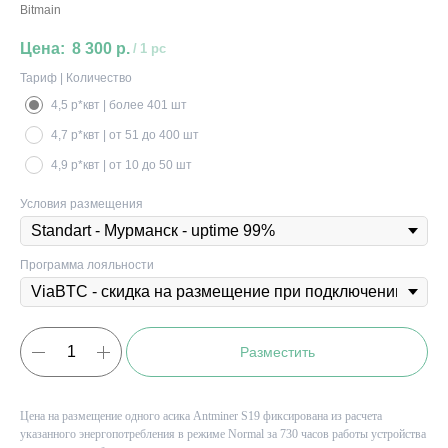
Bitmain
8 300
р.
/
1 pc
Тариф | Количество
4,5 р*квт | более 401 шт
4,7 р*квт | от 51 до 400 шт
4,9 р*квт | от 10 до 50 шт
Условия размещения
Программа лояльности
Разместить
Цена на размещение одного асика Antminer S19 фиксирована из расчета
указанного энергопотребления в режиме Normal за 730 часов работы устройства