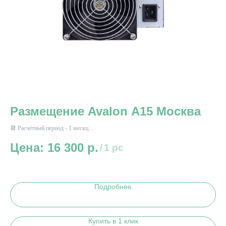
Размещение Avalon A15 Москва
Р
М
📆 Расчётный период - 1 месяц
⚡ Энергопотребление до 3850 Вт*ч
16 300
р.
📆 
/
1 pc
⚡ Э
Подробнее
Купить в 1 клик