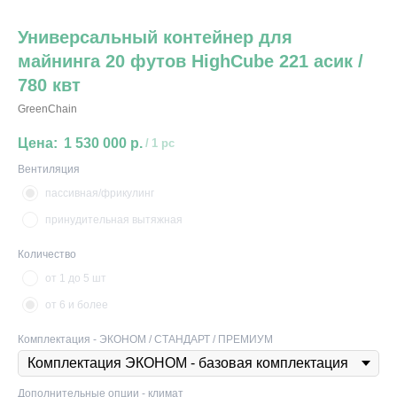
Универсальный контейнер для
майнинга 20 футов HighCube 221 асик /
780 квт
GreenChain
1 530 000
р.
/
1 pc
Вентиляция
пассивная/фрикулинг
принудительная вытяжная
Количество
от 1 до 5 шт
от 6 и более
Комплектация - ЭКОНОМ / СТАНДАРТ / ПРЕМИУМ
Дополнительные опции - климат