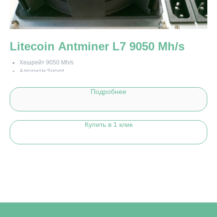
Litecoin Antminer L7 9050 Mh/s
W
Хешрейт 9050 Mh/s
Алгоритм Sqrypt
Энергопотребление 3425 Вт/ч
С блоком питания
Подробнее
Состояние - НОВЫЙ
Купить в 1 клик