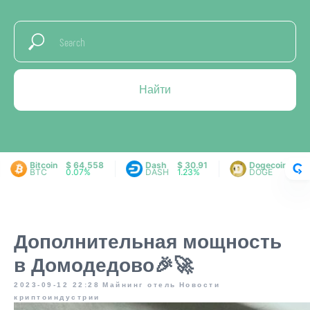
Найти
itcoin
$ 64,558
Dash
$ 30.91
Dogecoin
$ 0.0695
BTC
0.07%
DASH
1.23%
DOGE
0.74%
Дополнительная мощность
в Домодедово🎉🚀
2023-09-12 22:28
Майнинг отель
Новости
криптоиндустрии